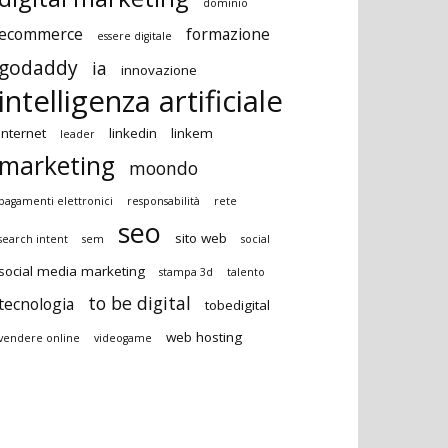
dominio
ecommerce
formazione
essere digitale
godaddy
ia
innovazione
intelligenza artificiale
Internet
linkedin
linkem
leader
marketing
moondo
pagamenti elettronici
responsabilità
rete
seo
sito web
search intent
sem
social
social media marketing
stampa 3d
talento
to be digital
tecnologia
tobedigital
web hosting
vendere online
videogame