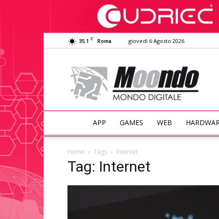
C
35.1
giovedì 6 Agosto 2026
Roma
Moondo
Digitale
APP
GAMES
WEB
HARDWA
Home
Tags
Internet
Tag: Internet