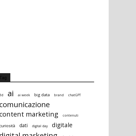
Tag
ai
big data
3d
ai week
brand
chatGPT
comunicazione
content marketing
contenuti
digitale
dati
curiosità
digital day
digital marketing